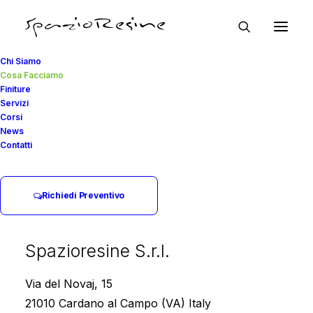
Chi Siamo
Cosa Facciamo
Finiture
Servizi
COSA FACCIAMO
Corsi
News
Contatti
Realizziamo Pavimenti
in Resina per Abitazioni
Richiedi Preventivo
e Industria
Spazioresine S.r.l.
Civili e Industriali. Con la resina epossidica è
Via del Novaj, 15
possibile realizzare ogni tipo di ambiente e di
21010 Cardano al Campo (VA) Italy
renderlo unico, pratico e igienico. La resina