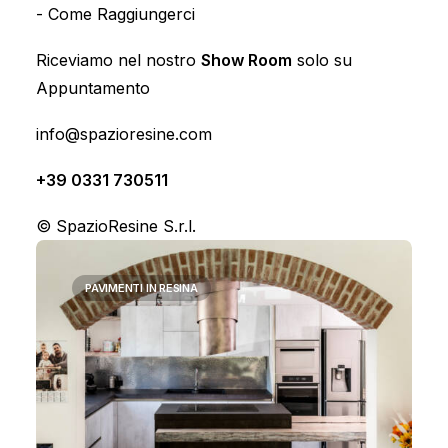
-
Come Raggiungerci
epossidica ho infatti moltissime proprietà che
Riceviamo nel nostro
la rendono uno dei materiali migliori in
Show Room
solo su
Appuntamento
assoluto per pavimentazioni e rivestimenti sia
per interni che esterni.
info@spazioresine.com
+39 0331 730511
© SpazioResine S.r.l.
Mostra i filtri
PAVIMENTI IN RESINA