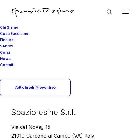
Chi Siamo
Cosa Facciamo
Finiture
Servizi
COSA FACCIAMO
Corsi
News
Contatti
Pavimenti in resina per
Capannoni
Richiedi Preventivo
Alta performance, zero interruzioni operative
Spazioresine S.r.l.
Via del Novaj, 15
Home page
Cosa Facciamo
21010 Cardano al Campo (VA) Italy
Pavimenti in Resina