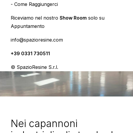
-
Come Raggiungerci
Pavimenti in Resina per Capannoni
Riceviamo nel nostro
Show Room
solo su
Appuntamento
info@spazioresine.com
+39 0331 730511
© SpazioResine S.r.l.
Nei capannoni