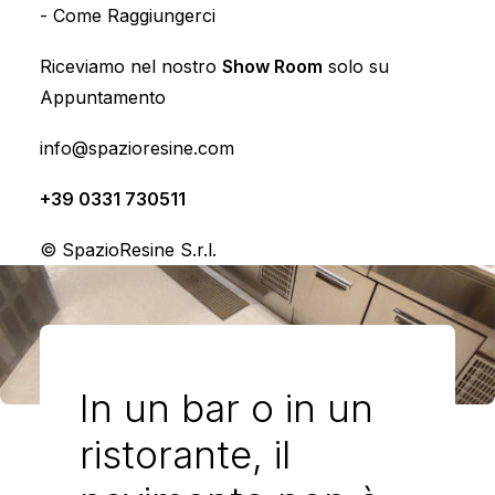
-
Come Raggiungerci
Riceviamo nel nostro
Show Room
solo su
Appuntamento
info@spazioresine.com
+39 0331 730511
© SpazioResine S.r.l.
In un bar o in un
ristorante, il