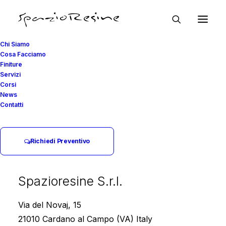
Chi Siamo
Cosa Facciamo
Finiture
Servizi
COSA FACCIAMO
Corsi
News
Pavimenti in Resina per
Contatti
Bar e Ristoranti
Richiedi Preventivo
Igiene, stile e resistenza: la soluzione perfetta
per ambienti food
Spazioresine S.r.l.
Home page
Cosa Facciamo
Via del Novaj, 15
Pavimenti in Resina
21010 Cardano al Campo (VA) Italy
Pavimenti in Resina per Bar e Ristoranti