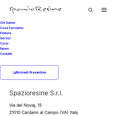
Chi Siamo
Cosa Facciamo
Finiture
Servizi
Pavimenti
e
Corsi
News
Rivestimenti
in
Resina
Contatti
Realizziamo
Pavimenti
in
Richiedi Preventivo
Resina
in
ambito
civile
e
industriale
con
materiali
e
Spazioresine S.r.l.
tecniche
che
ci
permettono
di
Via del Novaj, 15
garantire
il
massimo
risultato
21010 Cardano al Campo (VA) Italy