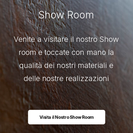
Show
Room
Venite
a
visitare
il
nostro
Show
room
e
toccate
con
mano
la
qualità
dei
nostri
materiali
e
delle
nostre
realizzazioni
Visita il Nostro Show Room