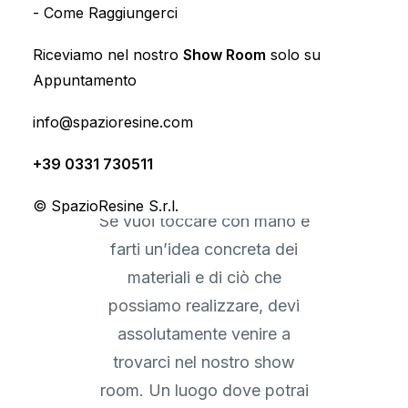
PRENOTA
-
Come Raggiungerci
Riceviamo nel nostro
Show Room
solo su
Appuntamento
info@spazioresine.com
Appuntamento
+39 0331 730511
© SpazioResine S.r.l.
Se vuoi toccare con mano e
farti un’idea concreta dei
materiali e di ciò che
possiamo realizzare, devi
assolutamente venire a
trovarci nel nostro
show
room
. Un luogo dove potrai