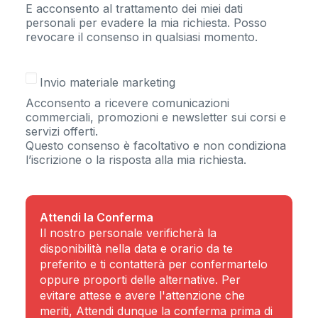
E acconsento al trattamento dei miei dati
personali per evadere la mia richiesta. Posso
revocare il consenso in qualsiasi momento.
Consenso
Invio materiale marketing
Marketing
Acconsento a ricevere comunicazioni
commerciali, promozioni e newsletter sui corsi e
servizi offerti.
Questo consenso è facoltativo e non condiziona
l’iscrizione o la risposta alla mia richiesta.
Attendi la Conferma
Il nostro personale verificherà la
disponibilità nella data e orario da te
preferito e ti contatterà per confermartelo
oppure proporti delle alternative. Per
evitare attese e avere l'attenzione che
meriti, Attendi dunque la conferma prima di