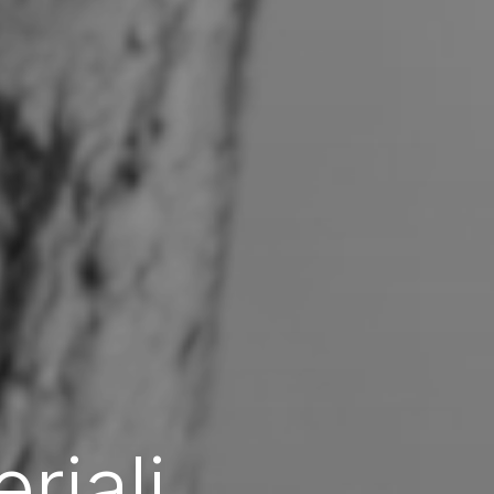
n
t
i
d
'
a
r
r
e
d
o