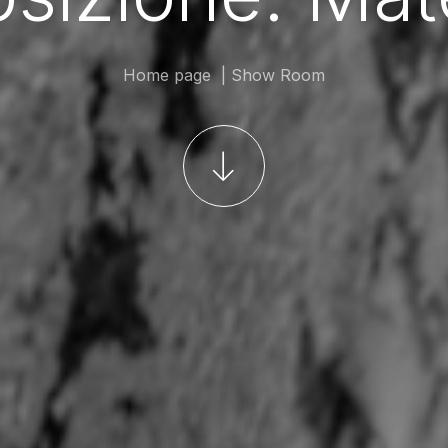
Home page
Show Room