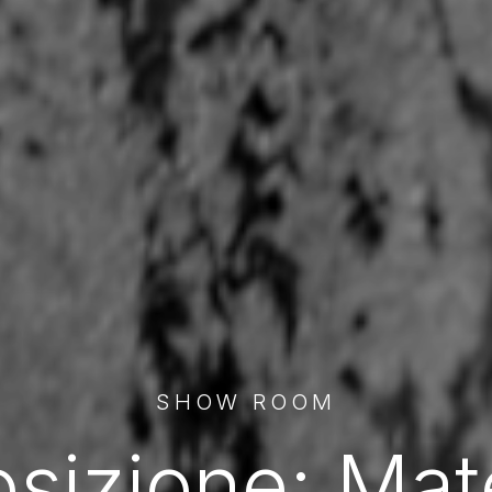
SHOW ROOM
e:
C
o
m
p
l
e
m
e