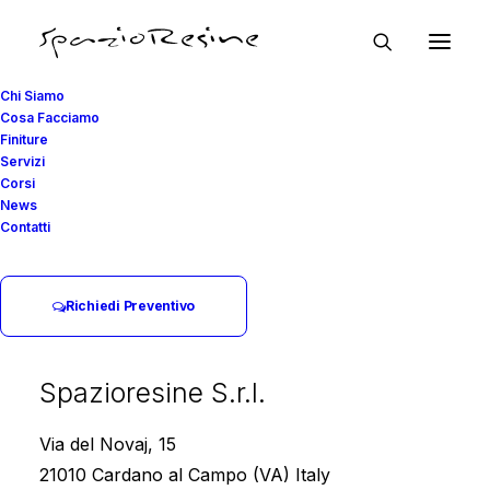
Chi Siamo
Cosa Facciamo
Finiture
Privacy Policy di
Servizi
Corsi
News
www.spazioresine.com
Contatti
Benvenuto nella privacy policy di
www.spazioresine.com. Questa policy ti aiuterà a
Richiedi Preventivo
comprendere quali dati raccogliamo, perché li
raccogliamo e quali sono i tuoi diritti in merito.
Spazioresine S.r.l.
Ultima modifica: 23 settembre 2025
Via del Novaj, 15
21010 Cardano al Campo (VA) Italy
Titolare del Trattamento