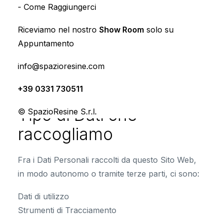
-
Come Raggiungerci
dei Dati
Riceviamo nel nostro
Show Room
solo su
Spazioresine S.r.l.
, Via del Novaj 15, 21010
Appuntamento
Cardano al Campo (VA), Italy
info@spazioresine.com
Indirizzo email del Titolare:
privacy@spazioresine.com
+39 0331 730511
Tipo di Dati che
© SpazioResine S.r.l.
raccogliamo
Fra i Dati Personali raccolti da questo Sito Web,
in modo autonomo o tramite terze parti, ci sono:
Dati di utilizzo
Strumenti di Tracciamento