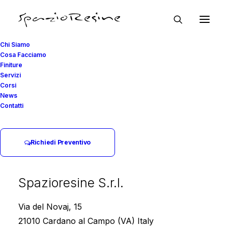
Chi Siamo
Cosa Facciamo
Finiture
Servizi
COSA FACCIAMO
Corsi
News
Pavimenti in Resina per
Contatti
Bagni
Richiedi Preventivo
Impermeabilità, durata e stile.
Spazioresine S.r.l.
Home page
Cosa Facciamo
Pavimenti in Resina
Via del Novaj, 15
Pavimenti in Resina per Bagni
21010 Cardano al Campo (VA) Italy