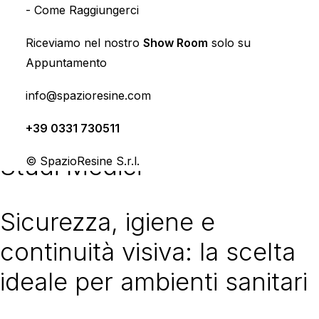
-
Come Raggiungerci
Riceviamo nel nostro
Show Room
solo su
Appuntamento
COSA FACCIAMO
info@spazioresine.com
Pavimenti in Resina per
+39 0331 730511
Studi Medici
© SpazioResine S.r.l.
Sicurezza, igiene e
continuità visiva: la scelta
ideale per ambienti sanitari