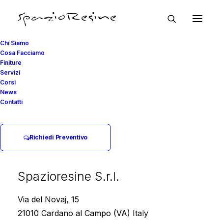
Chi Siamo
Cosa Facciamo
Finiture
Servizi
Corsi
News
Contatti
Richiedi Preventivo
Spazioresine S.r.l.
In
Curiosità
,
How to
•
17
Novembre 2021
•
16 Minuti
Via del Novaj, 15
21010 Cardano al Campo (VA) Italy