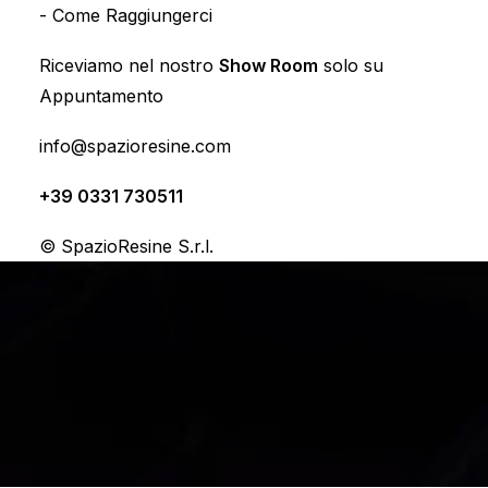
I vantaggi dei
-
Come Raggiungerci
rivestimenti in resina
Riceviamo nel nostro
Show Room
solo su
per le abitazioni
Appuntamento
info@spazioresine.com
By
SpazioResine
+39 0331 730511
© SpazioResine S.r.l.